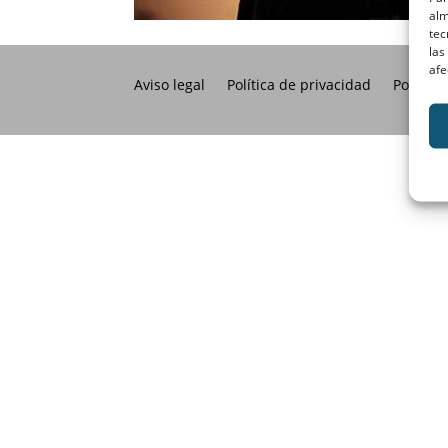
alm
tec
las
afe
Aviso legal
Política de privacidad
Política