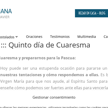
REZAR EN CASA – BLOG
Oraciones
Testimonios
Multimedia
Ca
ostolados
::: Quinto día de Cuaresma
a Cuaresma y prepararnos para la Pascua:
Hoy puede ser una estupenda ocasión para pararse un
nuestras tentaciones y cómo respondemos a ellas.
Es b
Virgen María para que nos ayude, al Espíritu Santo par
enseñe cómo podemos ser fuertes ante ellas para vencerla
Gestionar consentimiento
a ofrecer las mejores experiencias, utilizamos tecnologías como las cookies par