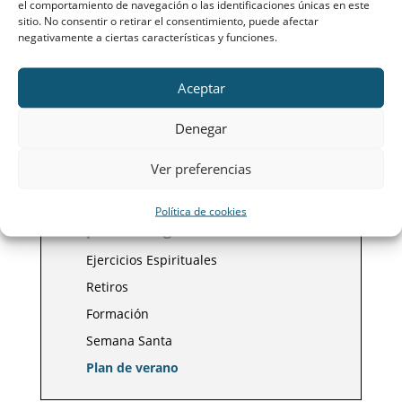
el comportamiento de navegación o las identificaciones únicas en este
sitio. No consentir o retirar el consentimiento, puede afectar
Durante el verano los jovenes profesionales
negativamente a ciertas características y funciones.
organizarán un
fin de semana de
convivencia, este año será del 16 al 19 de
Aceptar
julio
. La información del plan del verano 2020
Denegar
se publicará más adelante.
Ver preferencias
Política de cookies
Grupos Domingo:
Ejercicios Espirituales
Retiros
Formación
Semana Santa
Plan de verano