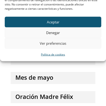
Semana con la Virgen
sitio. No consentir o retirar el consentimiento, puede afectar
negativamente a ciertas características y funciones.
peregrina
Aceptar
Novena a San Francisco
Denegar
Javier
Ver preferencias
Política de cookies
Novena a la Inmaculada
Mes de mayo
Oración Madre Félix