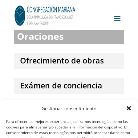
Oraciones
Ofrecimiento de obras
Exámen de conciencia
Obsequio de los primeros
Gestionar consentimiento
sábados
Para ofrecer las mejores experiencias, utilizamos tecnologías como las
cookies para almacenar y/o acceder a la información del dispositivo. El
consentimiento de estas tecnologías nos permitirá procesar datos como
el comportamiento de navegación o las identificaciones únicas en este