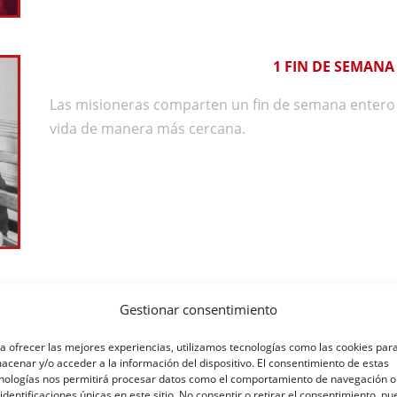
1 FIN DE SEMANA
Las misioneras comparten un fin de semana entero 
vida de manera más cercana.
MISIÓN DE VE
Gestionar consentimiento
En verano hacemos una misión rural poniéndonos al
a ofrecer las mejores experiencias, utilizamos tecnologías como las cookies par
necesitarlo. Atendemos a los niños, visitamos las 
acenar y/o acceder a la información del dispositivo. El consentimiento de estas
nologías nos permitirá procesar datos como el comportamiento de navegación o
noches de evangelización, rosarios nocturnos, cine 
 identificaciones únicas en este sitio. No consentir o retirar el consentimiento, p