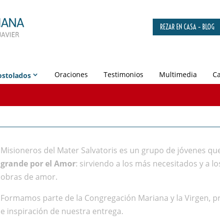
REZAR EN CASA – BLOG
Oraciones
Testimonios
Multimedia
Ca
stolados
Misioneros del Mater Salvatoris es un grupo de jóvenes qu
grande por el Amor
: sirviendo a los más necesitados y a l
obras de amor.
Formamos parte de la Congregación Mariana y la Virgen, p
e inspiración de nuestra entrega.