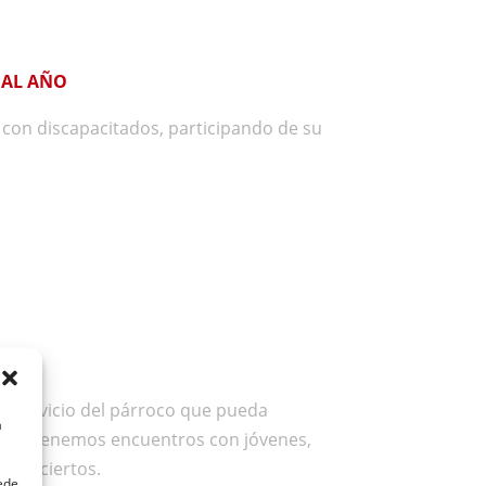
 AL AÑO
con discapacitados, participando de su
RANO
 servicio del párroco que pueda
a
casas, tenemos encuentros con jóvenes,
y conciertos.
uede