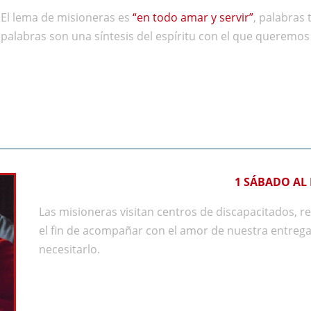
El lema de misioneras es
“en todo amar y servir”
, palabras 
palabras son una síntesis del espíritu con el que queremos 
1 SÁBADO AL
Las misioneras visitan centros de discapacitados, r
el fin de acompañar con el amor de nuestra entreg
necesitarlo.