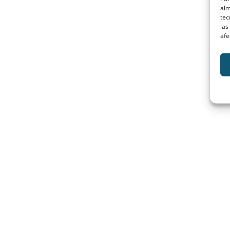
alm
tec
las
afe