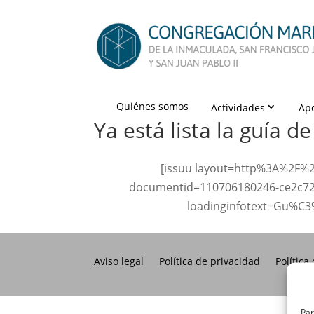
Quiénes somos
Actividades
Ap
Ya está lista la guía de 
[issuu layout=http%3A%2F%2
documentid=110706180246-ce2c72
loadinginfotext=Gu%C3
Aviso legal
Política de privacidad
Política
Par