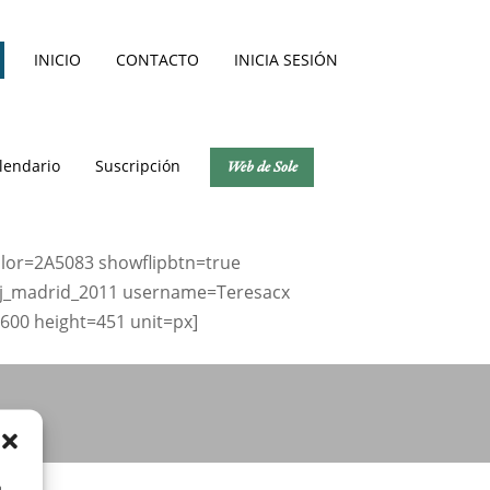
INICIO
CONTACTO
INICIA SESIÓN
lendario
Suscripción
Web de Sole
lor=2A5083 showflipbtn=true
j_madrid_2011 username=Teresacx
00 height=451 unit=px]
a