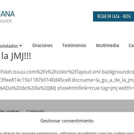
REZAR EN CASA – BLOG
Oraciones
Testimonios
Multimedia
Ca
ostolados
la JMJ!!!
Fskin.issuu.com%2Fv%2Fcolor%2Flayout.xml backgroundco
39ee814c19a1187b0140d45ce8 docname=la_gu_a_de_la_jm
%ADa%20de%20la%20JMJ showhtmllink=true tag=jmj width=6
 de cookies
Contacto
Gestionar consentimiento
a ofrecer las mejores experiencias, utilizamos tecnologías como las cookies par