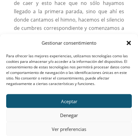
de caer y esto hace que no sólo hayamos
llegado a la primera parada, sino que ahí es
donde cantamos el himno, hacemos el silencio
de cumbres correspondiente y comenzamos a
bajar dirigiéndonos al gimnasio cubierto de un
Gestionar consentimiento
colegio de Cercedilla, que amablemente nos
acogió, porque el mal tiempo no nos dejaba
Para ofrecer las mejores experiencias, utilizamos tecnologías como las
continuar.
cookies para almacenar y/o acceder a la información del dispositivo. El
consentimiento de estas tecnologías nos permitirá procesar datos como
el comportamiento de navegación o las identificaciones únicas en este
sitio. No consentir o retirar el consentimiento, puede afectar
negativamente a ciertas características y funciones.
Aceptar
Denegar
Ver preferencias