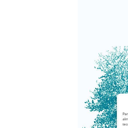
Par
alm
tec