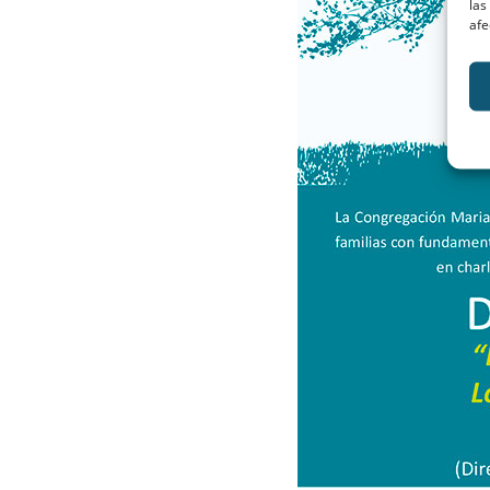
las
afe