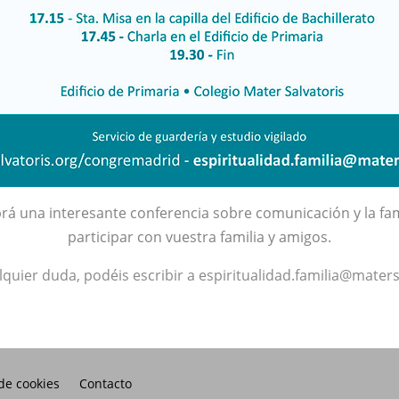
á una interesante conferencia sobre comunicación y la famil
participar con vuestra familia y amigos.
alquier duda, podéis escribir a
espiritualidad.familia@maters
 de cookies
Contacto