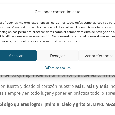
s jefas nos explicaron en qué consistía la Velada. Como nu
Gestionar consentimiento
istinto de la peli. No nos faltó nadie: estaban las sombr
divertidas!
a ofrecer las mejores experiencias, utilizamos tecnologías como las cookies par
acenar y/o acceder a la información del dispositivo. El consentimiento de estas
nologías nos permitirá procesar datos como el comportamiento de navegación o
uego muy emocionante por el país de Siempre Más. El Cap
 identificaciones únicas en este sitio. No consentir o retirar el consentimiento, p
ero demostraron ser muy habilidosas y consiguieron rescat
ctar negativamente a ciertas características y funciones.
peto a los mayores y la confianza en ellos. Después de ha
Aceptar
Denegar
Ver preferencias
el momento más emotivo y solemne: el
Arriado Final con ent
Política de cookies
s, esto era nuevo y estábamos emocionadas por poder c
os, de los que aprendemos un montón y a quienes tomamo
con fuerza y desde el corazón nuestro
Más, Más y Más
, n
 siempre y en todo lugar y poner en práctica todo lo apre
Si algo quieres lograr, ¡mira al Cielo y grita SIEMPRE MÁS