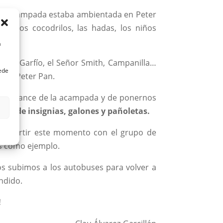
estra acampada estaba ambientada en Peter
as, los cocodrilos, las hadas, los niños
a
itán Garfío, el Señor Smith, Campanilla…
uede
ar a Peter Pan.
cer balance de la acampada y de ponernos
rega de insignias, galones y pañoletas.
ompartir este momento con el grupo de
s como ejemplo.
os subimos a los autobuses para volver a
ndido.
!