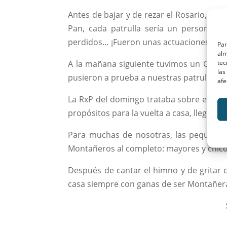
Antes de bajar y de rezar el Rosario, la
Pan, cada patrulla sería un personaje d
perdidos… ¡Fueron unas actuaciones muy 
Par
alm
tec
A la mañana siguiente tuvimos un Gran J
las
pusieron a prueba a nuestras patrullas p
afe
La RxP del domingo trataba sobre el res
propósitos para la vuelta a casa, llegó 
Para muchas de nosotras, las pequeña
Montañeros al completo: mayores y chic
Después de cantar el himno y de gritar 
casa siempre con ganas de ser Montañeras