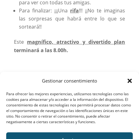
para ver con todas tus amigas.
Para finalizar: ¡¡¡Una
rifa
!!! ¡¡No te imaginas
las sorpresas que habrá entre lo que se
sorteará!!
Este
magnífico, atractivo y divertido
plan
terminará a las 8.00h.
Para poder participar son necesarias
dos
Gestionar consentimiento
condiciones
:
Para ofrecer las mejores experiencias, utilizamos tecnologías como las
Entregar 5€ a tu profesora o a Celín. Debes
cookies para almacenar y/o acceder a la información del dispositivo. El
consentimiento de estas tecnologías nos permitirá procesar datos como
traer autorización de tus padres.
el comportamiento de navegación o las identificaciones únicas en este
La más importante:
¡¡¡muchas ganas de
sitio. No consentir o retirar el consentimiento, puede afectar
negativamente a ciertas características y funciones.
pasarlo bien con todas tus amigas!!!