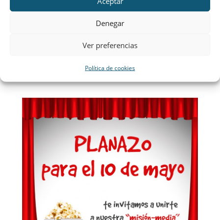
Aceptar
¡SEGURO QUE NO TE PIERDES UN PLAN TAN
Denegar
ESTUPENDO!
Ver preferencias
¡TE ESPERAMOS!
Política de cookies
CIRCULAR DE INSCRIPCIÓN AQUÍ