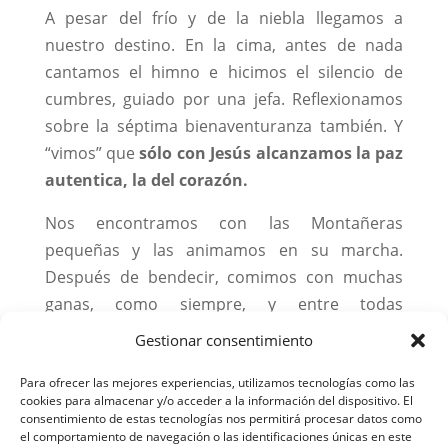
A pesar del frío y de la niebla llegamos a
nuestro destino. En la cima, antes de nada
cantamos el himno e hicimos el silencio de
cumbres, guiado por una jefa. Reflexionamos
sobre la séptima bienaventuranza también. Y
“vimos” que
sólo con Jesús alcanzamos la paz
autentica, la del corazón.
Nos encontramos con las Montañeras
pequeñas y las animamos en su marcha.
Después de bendecir, comimos con muchas
ganas, como siempre, y entre todas
alimentamos a la superjefa Mariaje ya que se le
Gestionar consentimiento
había olvidado la comida.
Para ofrecer las mejores experiencias, utilizamos tecnologías como las
Al terminar comenzamos la bajada rezando el
cookies para almacenar y/o acceder a la información del dispositivo. El
consentimiento de estas tecnologías nos permitirá procesar datos como
Rosario muy pegadas unas a otras para no
el comportamiento de navegación o las identificaciones únicas en este