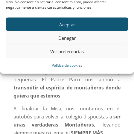
perdernos ya que la niebla hacía que no se
sitio. No consentir o retirar el consentimiento, puede afectar
negativamente a ciertas características y funciones.
viese nada a más de 20 metros de distancia. Al
llegar nos pusimos con la RxP sobre nuestra
Aceptar
identidad: la pañoleta y la Virgen. Y las
montañeras de 1.º de Bachillerato tuvimos
Denegar
formación de futuras jefas.
Ver preferencias
Acto seguido nos subimos al autobús y nos
dirigimos a Cercedilla. Allí, celebramos Misa
Política de cookies
con todo el grupo de Montañeros, chicos y
pequeñas. El Padre Paco nos animó a
transmitir el espíritu de montañeros donde
quiera que estemos
.
Al finalizar la Misa, nos montamos en el
autobús para volver al colegio dispuestas a
ser
unas verdaderas Montañeras
, llevando
siempre nuestro lema, el
SIEMPRE MÁS.