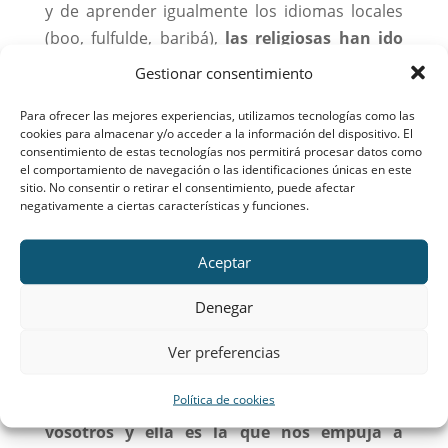
y de aprender igualmente los idiomas locales
(boo, fulfulde, baribá),
las religiosas han ido
viendo hacerse realidad el
Colegio Mater
Gestionar consentimiento
Salvatoris
: primero fueron los cimientos,
Para ofrecer las mejores experiencias, utilizamos tecnologías como las
luego los muros y el tejado. En estos días se
cookies para almacenar y/o acceder a la información del dispositivo. El
está construyendo el primer módulo para las
consentimiento de estas tecnologías nos permitirá procesar datos como
el comportamiento de navegación o las identificaciones únicas en este
clases. Ya están casi terminados la casa de las
sitio. No consentir o retirar el consentimiento, puede afectar
religiosas y el edificio de los cooperantes.
negativamente a ciertas características y funciones.
Avanza a buen ritmo la construcción de los
depósitos del agua.
Aceptar
Oraciones, porque sin ellas nada somos.
Pedid
Denegar
y se os dará,
nos decía Cristo Jesús, Señor
Nuestro. La oración nos religa a Dios Padre
Ver preferencias
Creador, Sumo Hacedor de todas las cosas.
Política de cookies
Sentimos la fuerza de las oraciones de todos
vosotros y ella es la que nos empuja a