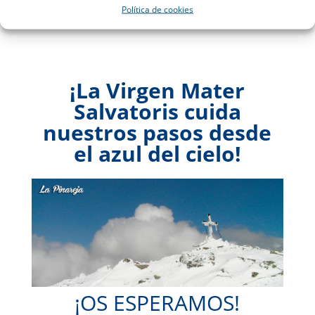
El último día de contestación es el
Política de cookies
miércoles 20 de noviembre
¡La Virgen Mater
Salvatoris cuida
nuestros pasos desde
el azul del cielo!
¡OS ESPERAMOS!