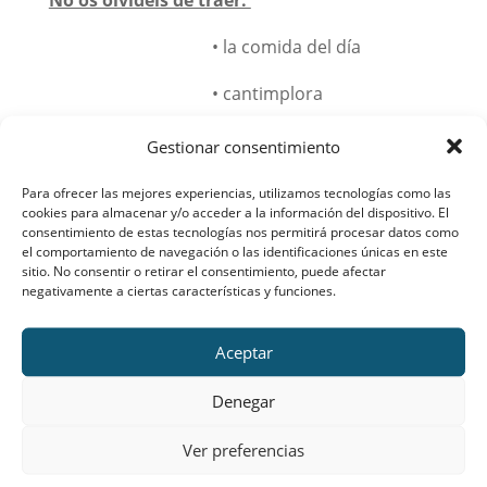
No os olvidéis de traer:
• la comida del día
• cantimplora
• capa de agua
Gestionar consentimiento
• BOTAS (¡Son
Para ofrecer las mejores experiencias, utilizamos tecnologías como las
cookies para almacenar y/o acceder a la información del dispositivo. El
IMPRESCINDIBLES!)
consentimiento de estas tecnologías nos permitirá procesar datos como
el comportamiento de navegación o las identificaciones únicas en este
• ropa de abrigo, pañoleta
sitio. No consentir o retirar el consentimiento, puede afectar
negativamente a ciertas características y funciones.
• cuaderno y boli.
Aceptar
• ¡Ah, y
muchas ganas de
pasar un día estupendo
Denegar
rodeado de todos los
montañeros!
Ver preferencias