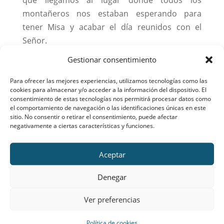
que llegamos al lugar donde todos los
montañeros nos estaban esperando para
tener Misa y acabar el día reunidos con el
Señor.
Gestionar consentimiento
Al terminar nos montamos en los autobuses y
nos dirigimos al Colegio en donde tuvimos la
Para ofrecer las mejores experiencias, utilizamos tecnologías como las
reunión por patrullas y las de 1º de Bachillerato
cookies para almacenar y/o acceder a la información del dispositivo. El
consentimiento de estas tecnologías nos permitirá procesar datos como
formación de futuras jefas.
el comportamiento de navegación o las identificaciones únicas en este
sitio. No consentir o retirar el consentimiento, puede afectar
A las 8 nos fuimos a casa con muchas ganas de
negativamente a ciertas características y funciones.
la siguiente excursión y dispuestas a dar
SIEMPRE MÁS.
Aceptar
María Garrido
Denegar
pañoleta roja de 1º de Bto
Ver preferencias
Política de cookies