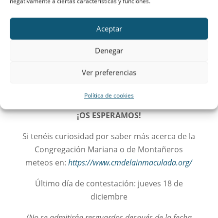
negativamente a ciertas características y funciones.
excursión!
El precio por montañera para pagar el autobús
Aceptar
es de
12 €
. Tendréis que entregarlo, junto con
Denegar
el resguardo, antes de la fecha límite.
Ver preferencias
Política de cookies
¡OS ESPERAMOS!
Si tenéis curiosidad por saber más acerca de la
Congregación Mariana o de Montañeros
meteos en:
https://www.cmdelainmaculada.org/
Último día de contestación: jueves 18 de
diciembre
(No se admitirán resguardos después de la fecha