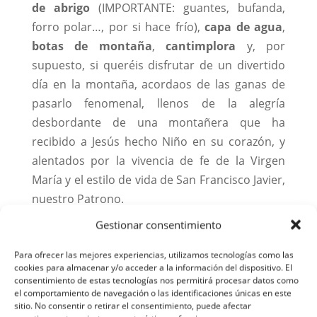
de abrigo
(IMPORTANTE: guantes, bufanda,
forro polar…, por si hace frío),
capa de agua
,
botas de montaña
,
cantimplora
y, por
supuesto, si queréis disfrutar de un divertido
día en la montaña, acordaos de las ganas de
pasarlo fenomenal, llenos de la alegría
desbordante de una montañera que ha
recibido a Jesús hecho Niño en su corazón, y
alentados por la vivencia de fe de la Virgen
María y el estilo de vida de San Francisco Javier,
nuestro Patrono.
Gestionar consentimiento
Para aprovechar bien el día, tendremos que
ser puntuales: a las
8.30h
en el Colegio.
Para ofrecer las mejores experiencias, utilizamos tecnologías como las
Volveremos a las
20.00h
. Como ya sabéis, no
cookies para almacenar y/o acceder a la información del dispositivo. El
consentimiento de estas tecnologías nos permitirá procesar datos como
nos asustan las condiciones meteorológicas:
el comportamiento de navegación o las identificaciones únicas en este
esté el tiempo como esté, ¡no se suspende la
sitio. No consentir o retirar el consentimiento, puede afectar