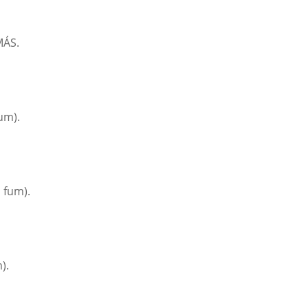
MÁS.
um).
 fum).
).