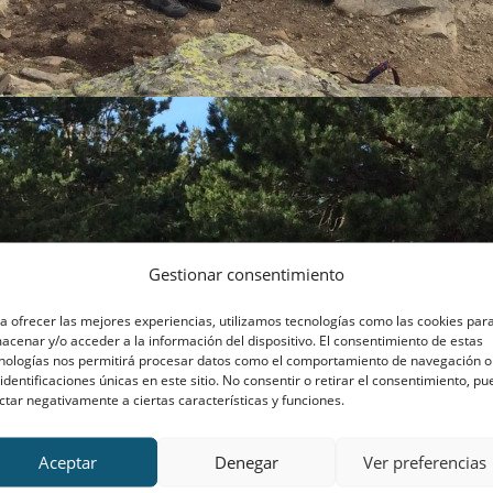
Gestionar consentimiento
a ofrecer las mejores experiencias, utilizamos tecnologías como las cookies par
acenar y/o acceder a la información del dispositivo. El consentimiento de estas
nologías nos permitirá procesar datos como el comportamiento de navegación o
 identificaciones únicas en este sitio. No consentir o retirar el consentimiento, p
ctar negativamente a ciertas características y funciones.
Aceptar
Denegar
Ver preferencias