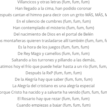
Villancicos y otras letras (fum, fum, fum)
Han llegado a la cima, han podido coronar
espués cantan el himno para decir con un grito MÁS, MÁS, 
En el silencio de cumbres (fum, fum, fum)
Han contemplado el misterio (fum, fum, fum)
Del nacimiento de Dios en el portal de Belén
as montañeras quieren trasladarse allí también (fum, fum, f
Es la hora de los juegos (fum, fum, fum)
De Rey Mago y camellos (fum, fum, fum)
Saltando a los turrones y pillando a las demás,
timos hoy el frío que puede helar hasta a un río (fum, fum,
Después la RxP (fum, fum, fum)
De la Alegría hay que saber (fum, fum, fum)
La Alegría del cristiano es una alegría especial
orque Cristo ha nacido y a salvarte ha venido (fum, fum, fum
El Rosario hay que rezar (fum, fum, fum)
Cuando empiezas a bajar (fum, fum, fum)