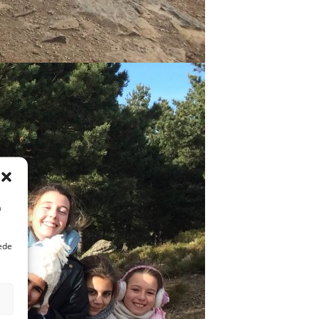
a
uede