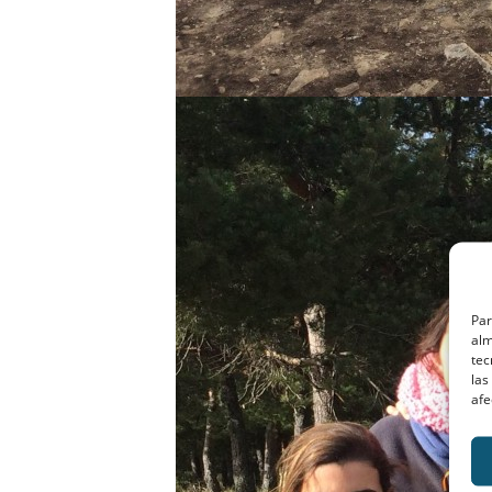
Par
alm
tec
las
afe