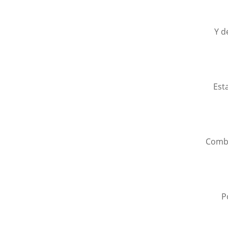
Y d
Est
Comba
P