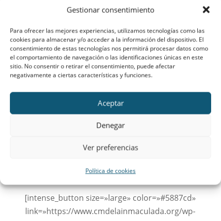
Gestionar consentimiento
El precio de la excursión es de
12 €.
Para ofrecer las mejores experiencias, utilizamos tecnologías como las
No os olvidéis de traer lo habitual
: la comida
cookies para almacenar y/o acceder a la información del dispositivo. El
del día, cantimplora, capa de agua, botas,
consentimiento de estas tecnologías nos permitirá procesar datos como
el comportamiento de navegación o las identificaciones únicas en este
gorra, crema solar
, y ¡
muchas ganas
de pasar
sitio. No consentir o retirar el consentimiento, puede afectar
un día estupendo rodeado de todos los
negativamente a ciertas características y funciones.
montañeros!
Aceptar
Denegar
¡OS ESPERAMOS A TODAS CON GRAN
ILUSIÓN!
Ver preferencias
El último día de contestación es el miércoles
Política de cookies
4 de febrero
[intense_button size=»large» color=»#5887cd»
link=»https://www.cmdelainmaculada.org/wp-