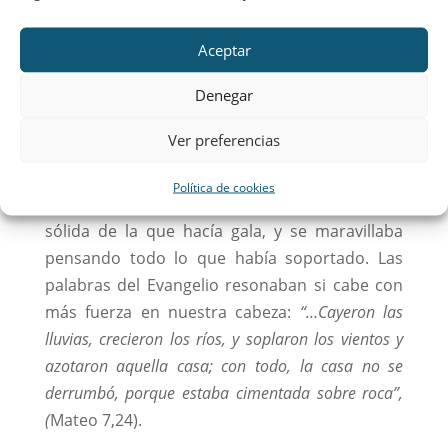
Aceptar
Denegar
Ver preferencias
Mientras contemplábamos las ruinas, y
observábamos la imponente torre, uno
Política de cookies
apreciaba de verdad la construcción fuerte y
sólida de la que hacía gala, y se maravillaba
pensando todo lo que había soportado. Las
palabras del Evangelio resonaban si cabe con
más fuerza en nuestra cabeza:
“…Cayeron las
lluvias, crecieron los ríos, y soplaron los vientos y
azotaron aquella casa; con todo, la casa no se
derrumbó, porque estaba cimentada sobre roca”,
(
Mateo 7,24).