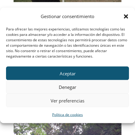
El tiro con arco se hizo desear hasta la tarde.
Gestionar consentimiento
Un ya experimentado acampado, Gonzalo,
colaboró en la organización de dicha actividad
Para ofrecer las mejores experiencias, utilizamos tecnologías como las
cookies para almacenar y/o acceder a la información del dispositivo. El
respaldado de todo el equipo de jefes. Se hizo
consentimiento de estas tecnologías nos permitirá procesar datos como
una competición entre las patrullas de
el comportamiento de navegación o las identificaciones únicas en este
sitio. No consentir o retirar el consentimiento, puede afectar
mayores y las de pequeños, lo que incrementó
negativamente a ciertas características y funciones.
la rivalidad entre patrullas sanamente. Todos
querían ser Legolas o Robert de Locklesly,
Aceptar
aunque muy pocos lograron emularles. De los
pequeños ganó la Patrulla 4 (“Caballeros de
Denegar
María”), y de los mayores la 8 (“Matamoros”), si
bien hay que añadir que Gonzalo es de la 8 y
Ver preferencias
que el jefe de la 4 ya sabía tirar, Ángel.
Política de cookies