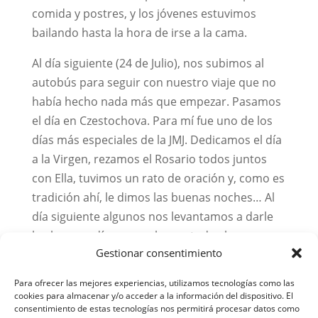
comida y postres, y los jóvenes estuvimos
bailando hasta la hora de irse a la cama.
Al día siguiente (24 de Julio), nos subimos al
autobús para seguir con nuestro viaje que no
había hecho nada más que empezar. Pasamos
el día en Czestochova. Para mí fue uno de los
días más especiales de la JMJ. Dedicamos el día
a la Virgen, rezamos el Rosario todos juntos
con Ella, tuvimos un rato de oración y, como es
tradición ahí, le dimos las buenas noches… Al
día siguiente algunos nos levantamos a darle
los buenos días, como hacen todos los
Gestionar consentimiento
polacos, con canciones medievales en directo y
misa ¡Se nos pusieron los pelos de punta!
Para ofrecer las mejores experiencias, utilizamos tecnologías como las
Todos los que estuvimos comentamos que fue
cookies para almacenar y/o acceder a la información del dispositivo. El
consentimiento de estas tecnologías nos permitirá procesar datos como
uno de los momentos más especiales que