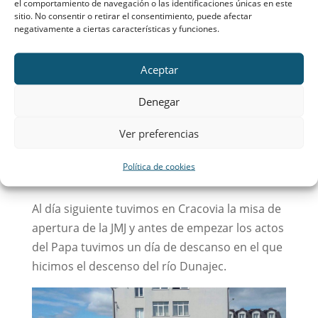
el comportamiento de navegación o las identificaciones únicas en este
hemos vivido con la Virgen.
sitio. No consentir o retirar el consentimiento, puede afectar
negativamente a ciertas características y funciones.
Después de pasar un día con la Virgen de
Czestochova nos fuimos a Auschwitz donde
Aceptar
nos preguntábamos como el hombre es capaz
de crear un lugar para hacer sufrir… Nos
Denegar
sobrecogía pensar como Dios perdonaría cada
Ver preferencias
muerte o tortura y como de alguna manera
sostenía a todos los que estaban allí
Política de cookies
sufriendo…
Al día siguiente tuvimos en Cracovia la misa de
apertura de la JMJ y antes de empezar los actos
del Papa tuvimos un día de descanso en el que
hicimos el descenso del río Dunajec.