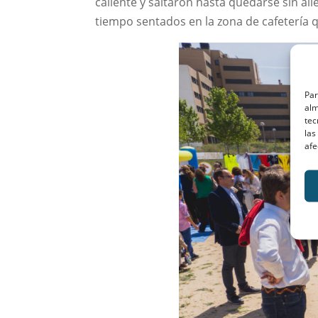
caliente y saltaron hasta quedarse sin ali
tiempo sentados en la zona de cafetería
Par
alm
tec
las
afe