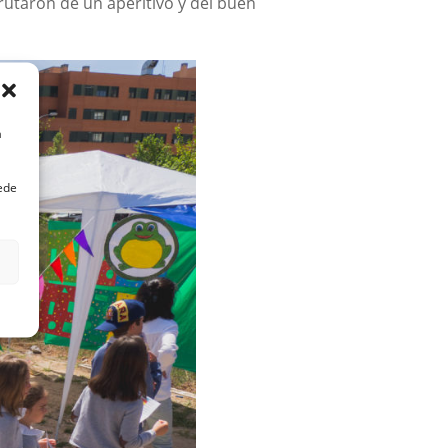
sfrutaron de un aperitivo y del buen
a
uede