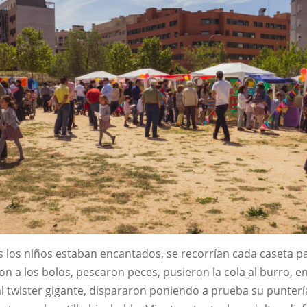
s los niños estaban encantados, se recorrían cada caseta pa
n a los bolos, pescaron peces, pusieron la cola al burro, e
al twister gigante, dispararon poniendo a prueba su puntería