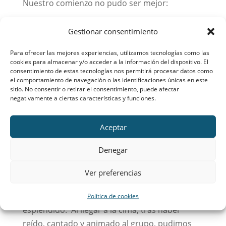
Nuestro comienzo no pudo ser mejor:
Ofrecimiento de obras a nuestra Madre y unos
Gestionar consentimiento
estiramientos, y así preparar tanto nuestro
cuerpo como nuestra alma.
Para ofrecer las mejores experiencias, utilizamos tecnologías como las
cookies para almacenar y/o acceder a la información del dispositivo. El
consentimiento de estas tecnologías nos permitirá procesar datos como
el comportamiento de navegación o las identificaciones únicas en este
sitio. No consentir o retirar el consentimiento, puede afectar
negativamente a ciertas características y funciones.
Aceptar
Denegar
Ver preferencias
Una vez más gracias a la intercesión de la
Madre María Félix pudimos disfrutar de un día
Política de cookies
espléndido. Al llegar a la cima, tras haber
reído, cantado y animado al grupo, pudimos