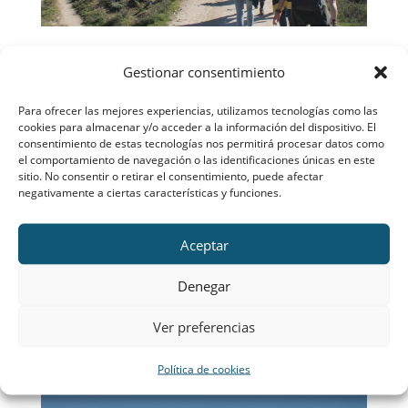
Tras haber recuperado nuestras fuerzas, nos
Gestionar consentimiento
pusimos otra vez en marcha para poder llegar
a la cima que nos tenía preparada la Virgen. El
Para ofrecer las mejores experiencias, utilizamos tecnologías como las
último tramo fue un poco más costoso ya que
cookies para almacenar y/o acceder a la información del dispositivo. El
consentimiento de estas tecnologías nos permitirá procesar datos como
había más pendiente de lo normal pero gracias
el comportamiento de navegación o las identificaciones únicas en este
al apoyo de todas conseguimos coronar la
sitio. No consentir o retirar el consentimiento, puede afectar
negativamente a ciertas características y funciones.
cumbre.
Una vez ahí celebramos misa junto con las
Aceptar
medianas, que habían subido por otro lado y
Denegar
coincidimos en lo alto. Después de comer,
descendimos para volver al campamento,
Ver preferencias
ducharnos y tener tiempo para ensayar
nuestra velada.
Política de cookies