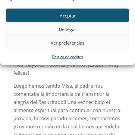
residencia a la que hemos ido se llama San
Aceptar
Fernando, ahí preparamos una manualidad
que consistía en hacer un Rosario de pequeñas
Denegar
bolitas, los ancianos lo hicieron muy bien.
Luego rezamos un Misterio del Rosario a la
Ver preferencias
Virgen, que es nuestra Madre, para que nos
cuide siempre; además, compartimos con los
Política de cookies
más mayores historias y cantos. ¡Estaban muy
felices!
Luego hemos tenido Misa, el padre nos
comentaba la importancia de transmitir la
alegría del Resucitado!! Una vez recibido el
alimento espiritual para continuar con nuestra
jornada, hemos parado a comer, compartimos
y tuvimos reunión en la cual hemos aprendido
la importancia de tener un corazón capaz de