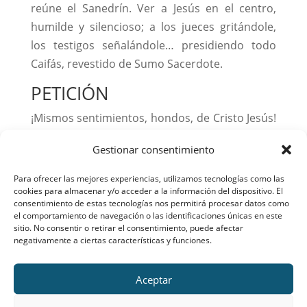
reúne el Sanedrín. Ver a Jesús en el centro,
humilde y silencioso; a los jueces gritándole,
los testigos señalándole… presidiendo todo
Caifás, revestido de Sumo Sacerdote.
PETICIÓN
¡Mismos sentimientos, hondos, de Cristo Jesús!
Humillado hasta extremos insospechados,
Gestionar consentimiento
golpeado, escupido… Todo por mí.
Para ofrecer las mejores experiencias, utilizamos tecnologías como las
(1) Todo está preparado, porque Jesús está
cookies para almacenar y/o acceder a la información del dispositivo. El
condenado ya a muerte, y hay que evitar que
consentimiento de estas tecnologías nos permitirá procesar datos como
el comportamiento de navegación o las identificaciones únicas en este
parezca una venganza u otra cosa arbitraria,
sitio. No consentir o retirar el consentimiento, puede afectar
por eso hay que darle una forma jurídica. Debe
negativamente a ciertas características y funciones.
aparecer como un proceso legal. ¡Las
apariencias! ¿Cómo es mi vida, ante el Señor,
Aceptar
pura apariencia? Pero este juicio amañado se