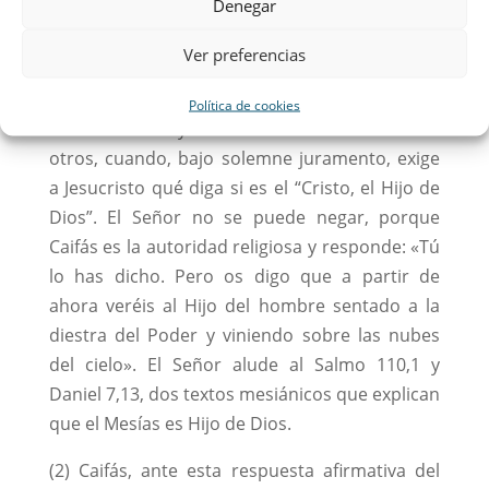
Denegar
vuelve en su contra cuando los testigos se
contradicen. Y es entonces, cuando usando de
Ver preferencias
su autoridad religiosa, viendo que no avanzan
y porque el Señor calla, dejando que los
Política de cookies
testimonios vayan contradiciéndose unos a
otros, cuando, bajo solemne juramento, exige
a Jesucristo qué diga si es el “Cristo, el Hijo de
Dios”. El Señor no se puede negar, porque
Caifás es la autoridad religiosa y responde: «Tú
lo has dicho. Pero os digo que a partir de
ahora veréis al Hijo del hombre sentado a la
diestra del Poder y viniendo sobre las nubes
del cielo». El Señor alude al Salmo 110,1 y
Daniel 7,13, dos textos mesiánicos que explican
que el Mesías es Hijo de Dios.
(2) Caifás, ante esta respuesta afirmativa del