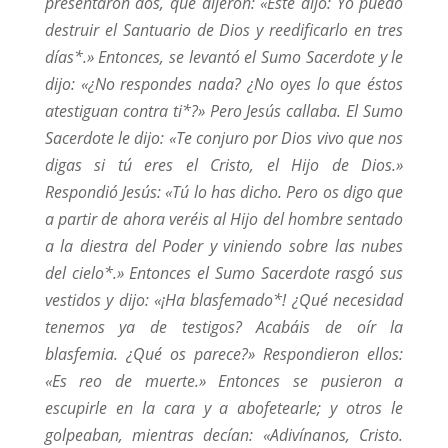
presentaron dos, que dijeron: «Éste dijo: Yo puedo
destruir el Santuario de Dios y reedificarlo en tres
días*.» Entonces, se levantó el Sumo Sacerdote y le
dijo: «¿No respondes nada? ¿No oyes lo que éstos
atestiguan contra ti*?» Pero Jesús callaba. El Sumo
Sacerdote le dijo: «Te conjuro por Dios vivo que nos
digas si tú eres el Cristo, el Hijo de Dios.»
Respondió Jesús: «Tú lo has dicho. Pero os digo que
a partir de ahora veréis al Hijo del hombre sentado
a la diestra del Poder y viniendo sobre las nubes
del cielo*.» Entonces el Sumo Sacerdote rasgó sus
vestidos y dijo: «¡Ha blasfemado*! ¿Qué necesidad
tenemos ya de testigos? Acabáis de oír la
blasfemia. ¿Qué os parece?» Respondieron ellos:
«Es reo de muerte.» Entonces se pusieron a
escupirle en la cara y a abofetearle; y otros le
golpeaban, mientras decían: «Adivínanos, Cristo.