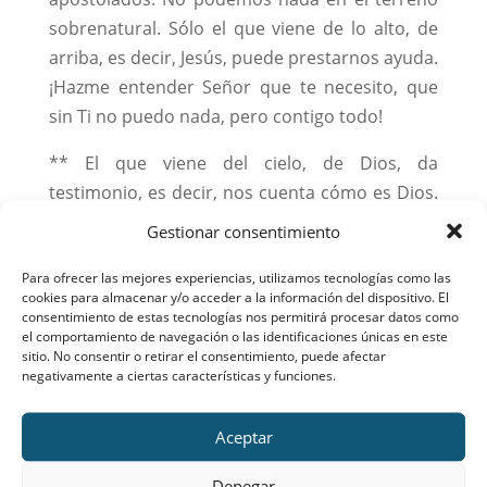
sobrenatural. Sólo el que viene de lo alto, de
arriba, es decir, Jesús, puede prestarnos ayuda.
¡Hazme entender Señor que te necesito, que
sin Ti no puedo nada, pero contigo todo!
** El que viene del cielo, de Dios, da
testimonio, es decir, nos cuenta cómo es Dios.
Dar testimonio es ver y oír y de lo que he visto
Gestionar consentimiento
y oído, de eso hablo. Esto es muy importante,
Para ofrecer las mejores experiencias, utilizamos tecnologías como las
ya que, en definitiva, es Jesús quien nos ha
cookies para almacenar y/o acceder a la información del dispositivo. El
revelado que Dios es Padre y que Él, Jesús, es el
consentimiento de estas tecnologías nos permitirá procesar datos como
el comportamiento de navegación o las identificaciones únicas en este
Hijo del Padre; por tanto, verdadero Dios como
sitio. No consentir o retirar el consentimiento, puede afectar
el Padre. Y que Jesús, con su resurrección nos
negativamente a ciertas características y funciones.
da el Espíritu Santo. El testimonio pide una
respuesta personal ¿Aceptas este testimonio
Aceptar
de Cristo o, acaso, soy como los que no
aceptaron al Señor? San Juan, normalmente, se
Denegar