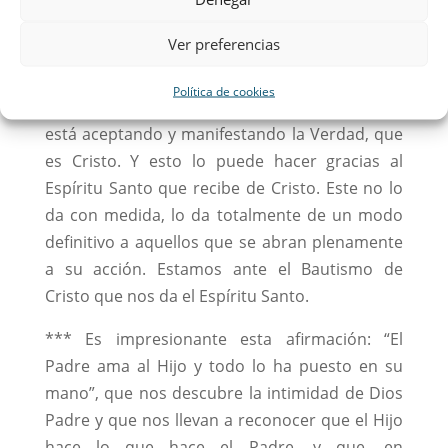
mueve en la dualidad, aceptar o rechazar. El
Ver preferencias
que acepta este testimonio y cree en Jesús,
está, en realidad, afirmando que Jesús es Dios
Política de cookies
y que viene del Padre. O dicho de otra manera,
está aceptando y manifestando la Verdad, que
es Cristo. Y esto lo puede hacer gracias al
Espíritu Santo que recibe de Cristo. Este no lo
da con medida, lo da totalmente de un modo
definitivo a aquellos que se abran plenamente
a su acción. Estamos ante el Bautismo de
Cristo que nos da el Espíritu Santo.
*** Es impresionante esta afirmación: “El
Padre ama al Hijo y todo lo ha puesto en su
mano”, que nos descubre la intimidad de Dios
Padre y que nos llevan a reconocer que el Hijo
hace lo que hace el Padre, y que, en