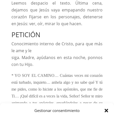
Leemos despacio el texto. Última cena,
dejamos que Jesús vaya empapando nuestro
corazón Fijarse en los personajes, detenerse
en Jesús: ver, oír, mirar lo que hacen.
PETICIÓN
Conocimiento interno de Cristo, para que más
le ame y le
siga. Madre, ayúdanos en esta noche, ponnos
con tu Hijo.
* YO SOY EL CAMINO… Cuántas veces mi corazón
está turbado, inquieto… anhela algo y no sabe qué Y tú
me pides, como lo hiciste a los apóstoles, que me fie de
Ti… ¡Qué difícil es a veces la vida, Señor! Señor te miro
animando a tus apóstoles, enseñándoles a pesar de su
ignorancia. “No se turbe vuestro corazón. Creéis en
Gestionar consentimiento