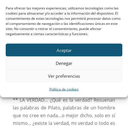
Dios: creed también en mí”. Creo Señor o quiero creer,
Para ofrecer las mejores experiencias, utilizamos tecnologías como las
pero Señor, soy como Tomás, inquieto, apasionado,
cookies para almacenar y/o acceder a la información del dispositivo. El
consentimiento de estas tecnologías nos permitirá procesar datos como
amante de la vida. “Señor no sabemos a dónde vas
el comportamiento de navegación o las identificaciones únicas en este
¿cómo podemos saber el camino? Y Tú respondes
sitio. No consentir o retirar el consentimiento, puede afectar
negativamente a ciertas características y funciones.
tajantemente: “Yo soy el camino”…El camino ¿a dónde
Señor? Y Jesús me mira con inmenso amor y me
descubre, en esta noche el secreto de su corazón que nos
Aceptar
revela al Padre… ¿Quieres conocer al Padre? Ven
Denegar
conmigo, entra en mi corazón, soy tú camino… no
busques otras sendas fuera de mí, te perderás…Entra en
Ver preferencias
mi corazón y encontrarás la VERDAD, de Dios, de tu
vida…
Política de cookies
** LA VERDAD… ¿Qué es la verdad? Resuenan
las palabras de Pilato, palabras de un hombre
que no cree en nada…o mejor dicho, solo en sí
mismo… ¿existe la verdad, mi verdad o todo es