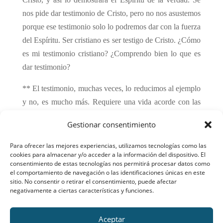
nos pide dar testimonio de Cristo, pero no nos asustemos
porque ese testimonio solo lo podremos dar con la fuerza
del Espíritu. Ser cristiano es ser testigo de Cristo. ¿Cómo
es mi testimonio cristiano? ¿Comprendo bien lo que es
dar testimonio?
** El testimonio, muchas veces, lo reducimos al ejemplo
y no, es mucho más. Requiere una vida acorde con las
creencias, coherencia de fe y de vida. Esto si puede ser
Gestionar consentimiento
el ejemplo, pero se necesita dar razón de por qué
vivimos y actuamos así para que sea un testimonio
Para ofrecer las mejores experiencias, utilizamos tecnologías como las
cookies para almacenar y/o acceder a la información del dispositivo. El
eficaz. San Pedro nos diría dar razón de nuestra
consentimiento de estas tecnologías nos permitirá procesar datos como
esperanza (1Pe 3,15). Unas veces se podrá hacer y otras
el comportamiento de navegación o las identificaciones únicas en este
sitio. No consentir o retirar el consentimiento, puede afectar
no.
negativamente a ciertas características y funciones.
Señor, danos fuerza para dar testimonio eficaz de ti ante
los hombres. ¡Ayúdanos que somos muy flojos y nos
Aceptar