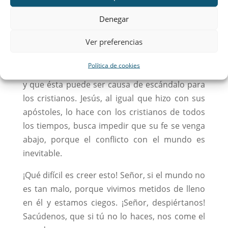
puede el respeto humano, el qué dirán, el quedar
Denegar
como…!
Ver preferencias
*** Jesús, igual que lo hizo con los apóstoles, lo
hace con nosotros ahora. Nos avisa de que
Política de cookies
seguirle no es fácil, que surgirá la persecución
y que ésta puede ser causa de escándalo para
los cristianos. Jesús, al igual que hizo con sus
apóstoles, lo hace con los cristianos de todos
los tiempos, busca impedir que su fe se venga
abajo, porque el conflicto con el mundo es
inevitable.
¡Qué difícil es creer esto! Señor, si el mundo no
es tan malo, porque vivimos metidos de lleno
en él y estamos ciegos. ¡Señor, despiértanos!
Sacúdenos, que si tú no lo haces, nos come el