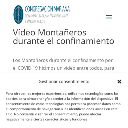
Vídeo Montañeros
durante el confinamiento
Los Montañeros durante el confinamiento por
el COVID 19 hicimos un vídeo entre todos, para
que a pesar de la distancia estuviésemos
Gestionar consentimiento
unidos junto a nuestra Madre la Virgen María.
Para ofrecer las mejores experiencias, utilizamos tecnologías como las
https://drive.google.com/file/d/1gs0ipJhFXfEBGox
cookies para almacenar y/o acceder a la información del dispositivo. El
usp=sharing
consentimiento de estas tecnologías nos permitirá procesar datos como
el comportamiento de navegación o las identificaciones únicas en este
sitio. No consentir o retirar el consentimiento, puede afectar
negativamente a ciertas características y funciones.
Aviso legal
Política de privacidad