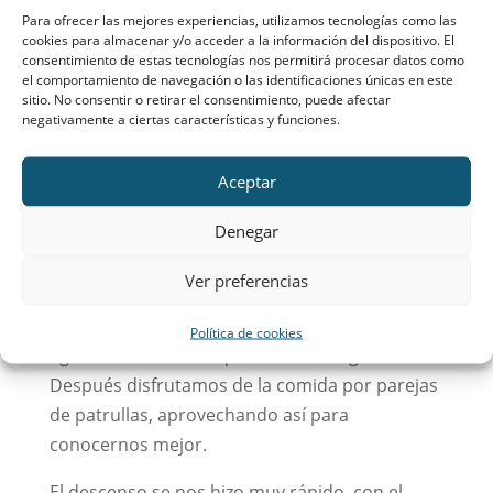
abrigos, guantes, gorros… y, en cambio, nos
Para ofrecer las mejores experiencias, utilizamos tecnologías como las
encontramos con una sorpresa de la Virgen.
cookies para almacenar y/o acceder a la información del dispositivo. El
consentimiento de estas tecnologías nos permitirá procesar datos como
¡Hizo un tiempo increíble! Así que, con un sol y
el comportamiento de navegación o las identificaciones únicas en este
brisita muy agradables, y con algún que otro
sitio. No consentir o retirar el consentimiento, puede afectar
negativamente a ciertas características y funciones.
resbalón por las rocas de las Machotas,
llegamos a un claro donde paramos a
Aceptar
descansar y a hacer la rxp.
Denegar
Avanzamos un poco más y ya llegamos a la
cima. Tras cantar el himno a todo pulmón,
Ver preferencias
tuvimos el
silencio de cumbres,
donde
pudimos aprovechar para contemplar y
Política de cookies
agradecer las vistas que Dios nos regalaba.
Después disfrutamos de la comida por parejas
de patrullas, aprovechando así para
conocernos mejor.
El descenso se nos hizo muy rápido, con el