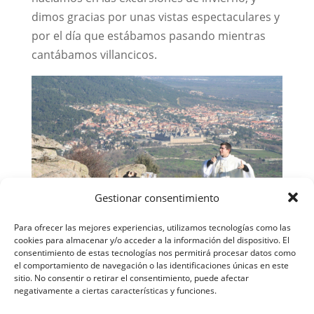
dimos gracias por unas vistas espectaculares y
por el día que estábamos pasando mientras
cantábamos villancicos.
Gestionar consentimiento
Para ofrecer las mejores experiencias, utilizamos tecnologías como las
cookies para almacenar y/o acceder a la información del dispositivo. El
consentimiento de estas tecnologías nos permitirá procesar datos como
Luego nos separamos del resto de grupos y las
el comportamiento de navegación o las identificaciones únicas en este
sitio. No consentir o retirar el consentimiento, puede afectar
medianas hicimos el silencio de cumbres,
negativamente a ciertas características y funciones.
aunque a una hora crítica porque ya asomaba