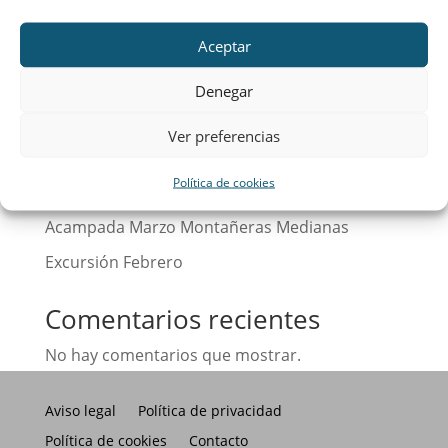
Buscar
Aceptar
Entradas recientes
Denegar
Calendario
Ver preferencias
¡Hola, mundo!
Política de cookies
Excursión Abril Montañeras Medianas
Acampada Marzo Montañeras Medianas
Excursión Febrero
Comentarios recientes
No hay comentarios que mostrar.
Aviso legal
Política de privacidad
Política de cookies
Contacto