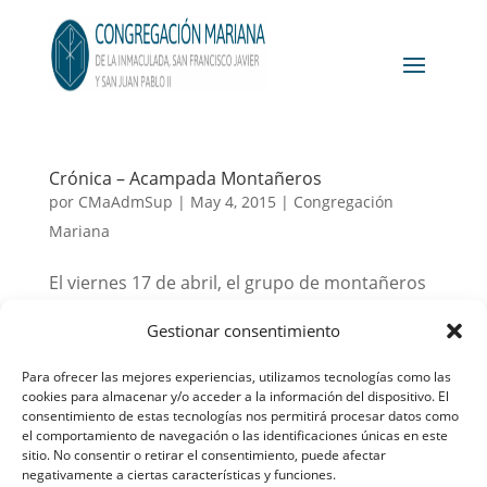
Crónica – Acampada Montañeros
por
CMaAdmSup
|
May 4, 2015
|
Congregación
Mariana
El viernes 17 de abril, el grupo de montañeros
Mater Salvatoris fue a la sierra de Madrid para
Gestionar consentimiento
compartir, un año más, la acampada antes del
campamento de verano. Cuando llegamos a
Para ofrecer las mejores experiencias, utilizamos tecnologías como las
cookies para almacenar y/o acceder a la información del dispositivo. El
nuestro destino, parecía que iba a ser algo más
consentimiento de estas tecnologías nos permitirá procesar datos como
aburrida que otras acampadas anteriores,...
el comportamiento de navegación o las identificaciones únicas en este
sitio. No consentir o retirar el consentimiento, puede afectar
negativamente a ciertas características y funciones.