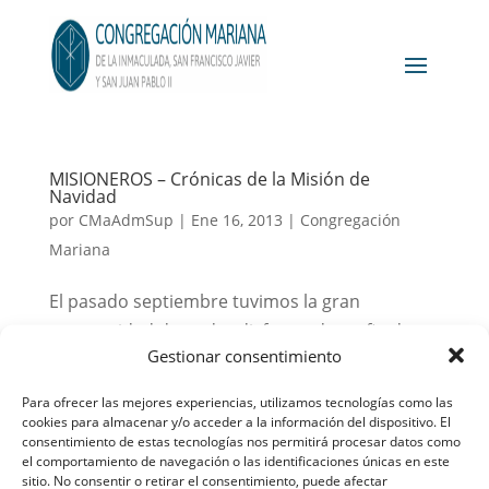
MISIONEROS – Crónicas de la Misión de
Navidad
por
CMaAdmSup
|
Ene 16, 2013
|
Congregación
Mariana
El pasado septiembre tuvimos la gran
oportunidad de poder disfrutar de un fin de
Gestionar consentimiento
semana de formación en Torrejón de Ardoz
con el Padre Curri, y fue allí donde el Padre
Para ofrecer las mejores experiencias, utilizamos tecnologías como las
Julio conoció a las misioneras del Mater
cookies para almacenar y/o acceder a la información del dispositivo. El
consentimiento de estas tecnologías nos permitirá procesar datos como
Salvatoris. Poco después las Madres recibían
el comportamiento de navegación o las identificaciones únicas en este
un mensaje del...
sitio. No consentir o retirar el consentimiento, puede afectar