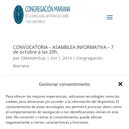
CONVOCATORIA – ASAMBLEA INFORMATIVA – 7
de octubre a las 20h.
por
CMaAdmSup
|
Oct 1, 2014
|
Congregación
Mariana
Gestionar consentimiento
CONVOCATORIA ASAMBLEA – Inicio de curso
por
CMaAdmSup
|
Oct 1, 2013
|
Congregación
Para ofrecer las mejores experiencias, utilizamos tecnologías como las
cookies para almacenar y/o acceder a la información del dispositivo. El
Mariana
consentimiento de estas tecnologías nos permitirá procesar datos como
el comportamiento de navegación o las identificaciones únicas en este
sitio. No consentir o retirar el consentimiento, puede afectar
negativamente a ciertas características y funciones.
Buscar