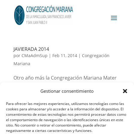
JAVIERADA 2014
por
CMaAdmSup
|
Feb 11, 2014
|
Congregación
Mariana
Otro año más la Congregación Mariana Mater
Salvatoris peregrina al Castillo de Javier junto
Gestionar consentimiento
con cientos de peregrinos. Contemplaremos el
Cristo sonriente ante el que San Francisco
Para ofrecer las mejores experiencias, utilizamos tecnologías como las
cookies para almacenar y/o acceder a la información del dispositivo. El
Javier rezaba. Es una buena oportunidad para
consentimiento de estas tecnologías nos permitirá procesar datos como
pararnos a pensar y contagiarnos del...
el comportamiento de navegación o las identificaciones únicas en este
sitio. No consentir o retirar el consentimiento, puede afectar
negativamente a ciertas características y funciones.