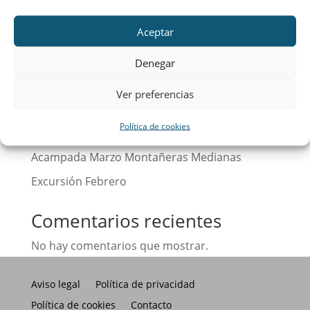
Buscar
Aceptar
Entradas recientes
Denegar
Calendario
Ver preferencias
¡Hola, mundo!
Política de cookies
Excursión Abril Montañeras Medianas
Acampada Marzo Montañeras Medianas
Excursión Febrero
Comentarios recientes
No hay comentarios que mostrar.
Aviso legal
Política de privacidad
Política de cookies
Contacto