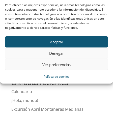
Para ofrecer las mejores experiencias, utilizamos tecnologías como las
Como se prometió hace tiempo, y procurando
cookies para almacenar y/o acceder a la información del dispositivo. El
ser hombres y mujeres de palabra, hemos
consentimiento de estas tecnologías nos permitirá procesar datos como
el comportamiento de navegación o las identificaciones únicas en este
hecho una foto de los miembros de la Junta
sitio. No consentir o retirar el consentimiento, puede afectar
(Est. Art. 22º) para que podamos poner cara a
negativamente a ciertas características y funciones.
cada uno de ellos. Está formada por: Madre
Clara Álvarez C.S. (Delegada), Almudena
Aceptar
Alonso...
Denegar
Ver preferencias
Buscar
Política de cookies
Entradas recientes
Calendario
¡Hola, mundo!
Excursión Abril Montañeras Medianas