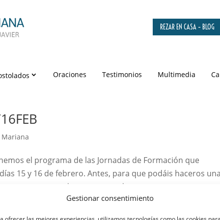
REZAR EN CASA – BLOG
Oraciones
Testimonios
Multimedia
Ca
ostolados
/16FEB
 Mariana
tenemos el programa de las Jornadas de Formación que
días 15 y 16 de febrero. Antes, para que podáis haceros un
mportante que nos demos cuenta de...
Gestionar consentimiento
a ofrecer las mejores experiencias, utilizamos tecnologías como las cookies par