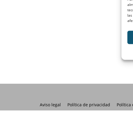
alm
tec
las
afe
Aviso legal
Política de privacidad
Política