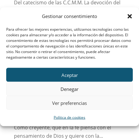
Del catecismo de las C.C.M.M. La devoción del
congregante a la Santísima Virgen debe tener
Gestionar consentimiento
las seis notas siguientes: 1. Interior: pues le
profesa un afecto muy particular que ha de
Para ofrecer las mejores experiencias, utilizamos tecnologías como las
cookies para almacenar y/o acceder a la información del dispositivo. El
brotar de lo íntimo del corazón. 2. Tierna: pues
consentimiento de estas tecnologías nos permitirá procesar datos como
pone en Ella toda su confianza. 3....
el comportamiento de navegación o las identificaciones únicas en este
sitio. No consentir o retirar el consentimiento, puede afectar
negativamente a ciertas características y funciones.
Mes de la Virgen : 28 de mayo
por
CMaAdmSup
|
May 28, 2016
|
Congregación
Aceptar
Mariana
Denegar
Del catecismo de las C.C.M.M. … y, así, Ella: hace
de mediadora para con Jesucristo, purificando
Ver preferencias
y embelleciendo nuestras buenas obras para
Política de cookies
que sean gratas a su Hijo. De Benedicto XVI…
Como creyente, que en la fe piensa con el
pensamiento de Dios y quiere con la...