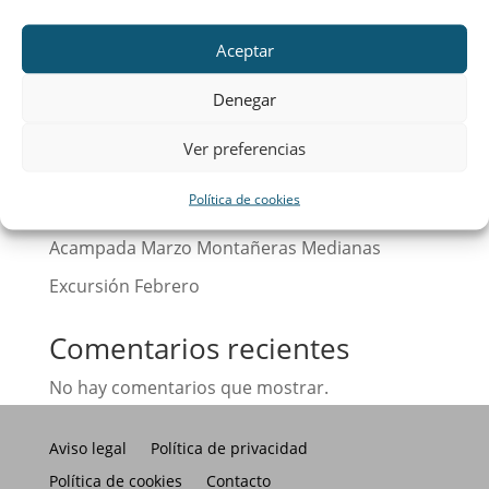
Buscar
Aceptar
Entradas recientes
Denegar
Calendario
Ver preferencias
¡Hola, mundo!
Política de cookies
Excursión Abril Montañeras Medianas
Acampada Marzo Montañeras Medianas
Excursión Febrero
Comentarios recientes
No hay comentarios que mostrar.
Aviso legal
Política de privacidad
Política de cookies
Contacto