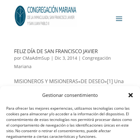
FELIZ DÍA DE SAN FRANCISCO JAVIER
por
CMaAdmSup
|
Dic 3, 2014
|
Congregación
Mariana
MISIONEROS Y MISIONERAS«DE DESEO»[1] Una
monja de Vizcaya me pregunta por carta si
Gestionar consentimiento
comparto su opinión de que para ser una
misionera no es menester cruzar los mares e
Para ofrecer las mejores experiencias, utilizamos tecnologías como las
cookies para almacenar y/o acceder a la información del dispositivo. El
internarse en el frente misional para romper
consentimiento de estas tecnologías nos permitirá procesar datos como
allí lanzas por Cristo. Si mi respuesta fuese...
el comportamiento de navegación o las identificaciones únicas en este
sitio. No consentir o retirar el consentimiento, puede afectar
negativamente a ciertas características y funciones.