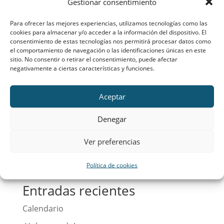
Gestionar consentimiento
30 nov – Novena a la Inmaculada
por
CMaAdmSup
|
Nov 30, 2015
|
Inmaculada
Para ofrecer las mejores experiencias, utilizamos tecnologías como las
cookies para almacenar y/o acceder a la información del dispositivo. El
Dia 1: 30 noviembre Oración inicial María,
consentimiento de estas tecnologías nos permitirá procesar datos como
el comportamiento de navegación o las identificaciones únicas en este
Madre del sí, tú escuchaste a Jesús y conoces el
sitio. No consentir o retirar el consentimiento, puede afectar
timbre de su voz y el latido de su corazón.
negativamente a ciertas características y funciones.
Estrella de la mañana, háblanos de Él y
descríbenos tu camino para seguirlo por la
Aceptar
senda de la fe. María, que en Nazaret
Denegar
habitaste...
Ver preferencias
Buscar
Política de cookies
Entradas recientes
Calendario