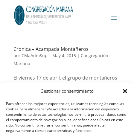
Crónica – Acampada Montañeros
por
CMaAdmSup
|
May 4, 2015
|
Congregación
Mariana
El viernes 17 de abril, el grupo de montañeros
Mater Salvatoris fue a la sierra de Madrid para
Gestionar consentimiento
compartir, un año más, la acampada antes del
campamento de verano. Cuando llegamos a
Para ofrecer las mejores experiencias, utilizamos tecnologías como las
cookies para almacenar y/o acceder a la información del dispositivo. El
nuestro destino, parecía que iba a ser algo más
consentimiento de estas tecnologías nos permitirá procesar datos como
aburrida que otras acampadas anteriores,...
el comportamiento de navegación o las identificaciones únicas en este
sitio. No consentir o retirar el consentimiento, puede afectar
negativamente a ciertas características y funciones.