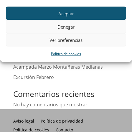
Buscar
Aceptar
Entradas recientes
Denegar
Calendario
Ver preferencias
¡Hola, mundo!
Política de cookies
Excursión Abril Montañeras Medianas
Acampada Marzo Montañeras Medianas
Excursión Febrero
Comentarios recientes
No hay comentarios que mostrar.
Aviso legal
Política de privacidad
Política de cookies
Contacto