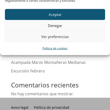
negativamente a ciertas características y funciones.
Buscar
Aceptar
Denegar
Entradas recientes
Calendario
Ver preferencias
¡Hola, mundo!
Política de cookies
Excursión Abril Montañeras Medianas
Acampada Marzo Montañeras Medianas
Excursión Febrero
Comentarios recientes
No hay comentarios que mostrar.
Aviso legal
Política de privacidad