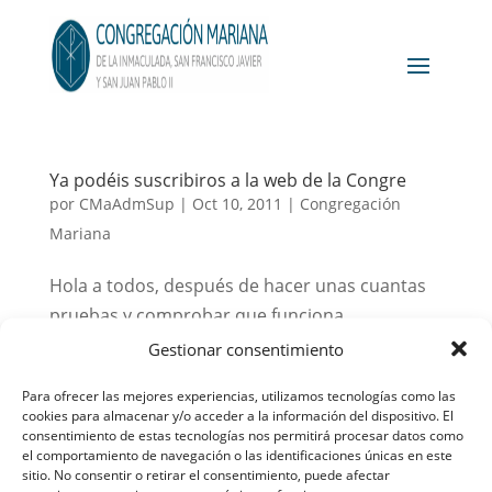
Ya podéis suscribiros a la web de la Congre
por
CMaAdmSup
|
Oct 10, 2011
|
Congregación
Mariana
Hola a todos, después de hacer unas cuantas
pruebas y comprobar que funciona
correctamente, os podemos decir que podéis
Gestionar consentimiento
suscribiros a la web para que cada vez que
Para ofrecer las mejores experiencias, utilizamos tecnologías como las
publiquemos alguna noticia o novedad os
cookies para almacenar y/o acceder a la información del dispositivo. El
lleguen ese mismo día a vuestros correos
consentimiento de estas tecnologías nos permitirá procesar datos como
el comportamiento de navegación o las identificaciones únicas en este
electrónicos. Para...
sitio. No consentir o retirar el consentimiento, puede afectar