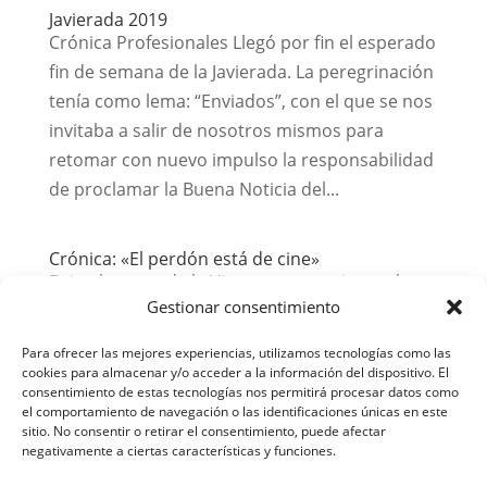
Javierada 2019
Crónica Profesionales Llegó por fin el esperado
fin de semana de la Javierada. La peregrinación
tenía como lema: “Enviados”, con el que se nos
invitaba a salir de nosotros mismos para
retomar con nuevo impulso la responsabilidad
de proclamar la Buena Noticia del...
Crónica: «El perdón está de cine»
Bajo el manto de la Virgen nos reunimos el
Gestionar consentimiento
domingo 27 de Enero, para una sesión de cine
muy especial, preparada y cuidada al detalle
Para ofrecer las mejores experiencias, utilizamos tecnologías como las
con gran cariño y esfuerzo. Muchas gracias a
cookies para almacenar y/o acceder a la información del dispositivo. El
consentimiento de estas tecnologías nos permitirá procesar datos como
todos los que hicisteis posible esta tarde
el comportamiento de navegación o las identificaciones únicas en este
entrañable y maravillosa, también al director...
sitio. No consentir o retirar el consentimiento, puede afectar
negativamente a ciertas características y funciones.