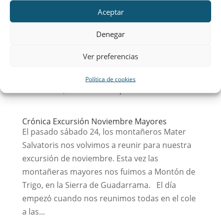
Crónica: LA FAMILIA SI IMPORTA, CONSTRUYE LA
Aceptar
TUYA
LA FAMILIA SI IMPORTA, CONSTRUYE LA TUYA El
Denegar
domingo día 18 de noviembre, se inauguró en
el Colegio Mater Salvatoris el año de “MATER
Ver preferencias
FAMILIAS” con la conferencia “La familia sí
importa, construye la tuya”. Fue una jornada,
Política de cookies
entrañable, con una clara presencia de la...
Crónica Excursión Noviembre Mayores
El pasado sábado 24, los montañeros Mater
Salvatoris nos volvimos a reunir para nuestra
excursión de noviembre. Esta vez las
montañeras mayores nos fuimos a Montón de
Trigo, en la Sierra de Guadarrama. El día
empezó cuando nos reunimos todas en el cole
a las...