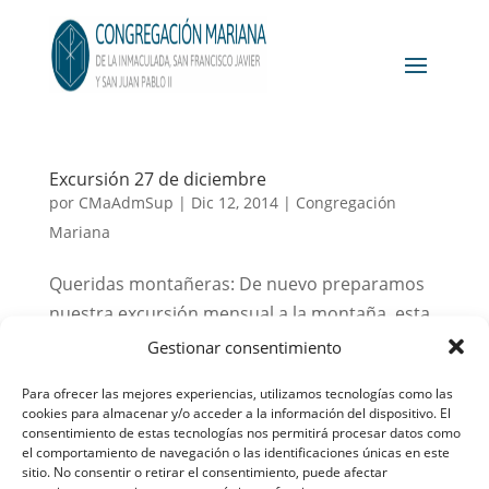
Excursión 27 de diciembre
por
CMaAdmSup
|
Dic 12, 2014
|
Congregación
Mariana
Queridas montañeras: De nuevo preparamos
nuestra excursión mensual a la montaña, esta
vez en plenas fechas navideñas, celebrando el
Gestionar consentimiento
Nacimiento del Niño Jesús. Este mes será el
Para ofrecer las mejores experiencias, utilizamos tecnologías como las
sábado 27 de diciembre. Iremos a Las
cookies para almacenar y/o acceder a la información del dispositivo. El
Machotas, en el Escorial. No os olvidéis de
consentimiento de estas tecnologías nos permitirá procesar datos como
el comportamiento de navegación o las identificaciones únicas en este
llevar la...
sitio. No consentir o retirar el consentimiento, puede afectar