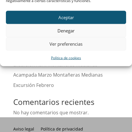
negativamente a ciertas características y funciones.
Buscar
Aceptar
Denegar
Entradas recientes
Calendario
Ver preferencias
¡Hola, mundo!
Política de cookies
Excursión Abril Montañeras Medianas
Acampada Marzo Montañeras Medianas
Excursión Febrero
Comentarios recientes
No hay comentarios que mostrar.
Aviso legal
Política de privacidad