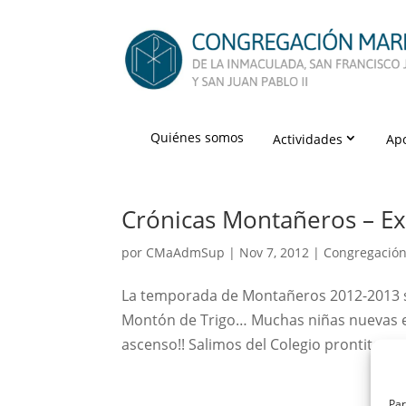
Quiénes somos
Actividades
Ap
Crónicas Montañeros – Ex
por
CMaAdmSup
|
Nov 7, 2012
|
Congregació
La temporada de Montañeros 2012-2013 s
Montón de Trigo… Muchas niñas nuevas e
ascenso!! Salimos del Colegio prontito par
Par