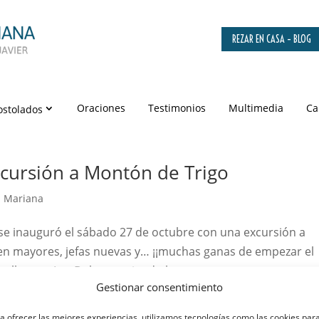
REZAR EN CASA – BLOG
Oraciones
Testimonios
Multimedia
Ca
ostolados
cursión a Montón de Trigo
n Mariana
e inauguró el sábado 27 de octubre con una excursión a
n mayores, jefas nuevas y… ¡¡muchas ganas de empezar el
a llegar a Las Dehesas, siendo la...
Gestionar consentimiento
a ofrecer las mejores experiencias, utilizamos tecnologías como las cookies par