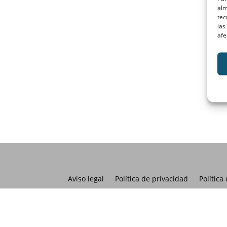
alm
tec
las
afe
Aviso legal
Política de privacidad
Política