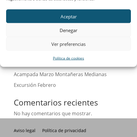
Buscar
Aceptar
Entradas recientes
Denegar
Calendario
Ver preferencias
¡Hola, mundo!
Política de cookies
Excursión Abril Montañeras Medianas
Acampada Marzo Montañeras Medianas
Excursión Febrero
Comentarios recientes
No hay comentarios que mostrar.
Aviso legal
Política de privacidad