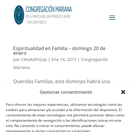
Espiritualidad en Familia – domingo 20 de
enero
por
CMaAdmSup
|
Ene 14, 2013
|
Congregación
Mariana
Queridas Familias, este domingo habrá una
interesante conferencia sobre comunicación y
Gestionar consentimiento
la familia, a la que estáis todos invitados a
Para ofrecer las mejores experiencias, utilizamos tecnologías como las
participar con vuestra familia y amigos. Si
cookies para almacenar y/o acceder a la información del dispositivo. El
tenéis cualquier duda, podéis escribir a
consentimiento de estas tecnologías nos permitirá procesar datos como
el comportamiento de navegación o las identificaciones únicas en este
espiritualidad.familia@matersalvatoris.org...
sitio. No consentir o retirar el consentimiento, puede afectar
negativamente a ciertas características y funciones.