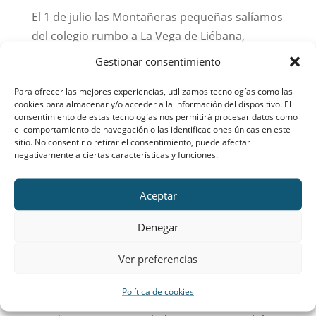
El 1 de julio las Montañeras pequeñas salíamos
del colegio rumbo a La Vega de Liébana,
Cantabria, para empezar nuestro
Gestionar consentimiento
campamento. Íbamos emocionadas y, a la vez,
Para ofrecer las mejores experiencias, utilizamos tecnologías como las
un poco asustadas porque era el primer
cookies para almacenar y/o acceder a la información del dispositivo. El
campamento de pequeñas que duraba, ni más
consentimiento de estas tecnologías nos permitirá procesar datos como
el comportamiento de navegación o las identificaciones únicas en este
ni menos, ¡¡12 días!!...
sitio. No consentir o retirar el consentimiento, puede afectar
negativamente a ciertas características y funciones.
Excusión a Siete Picos – 23NOV
por
CMaAdmSup
|
Nov 15, 2013
|
Congregación
Aceptar
Mariana
Denegar
Queridas montañeras: De nuevo preparamos
Ver preferencias
nuestra excursión mensual a la montaña. Este
mes será el próximo sábado 23 de noviembre.
Política de cookies
Iremos a Siete Picos, en la Sierra de