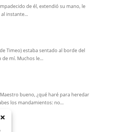
Compadecido de él, extendió su mano, le
al instante...
jo de Timeo) estaba sentado al borde del
 de mí. Muchos le...
ó: Maestro bueno, ¿qué haré para heredar
abes los mandamientos: no...
a