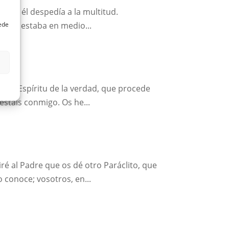
to que él despedía a la multitud.
uede
 barca estaba en medio...
e, el Espíritu de la verdad, que procede
estáis conmigo. Os he...
ré al Padre que os dé otro Paráclito, que
o conoce; vosotros, en...