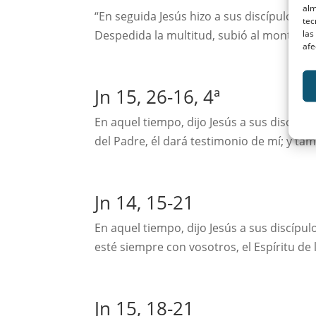
alm
“En seguida Jesús hizo a sus discípulos ent
tec
las
Despedida la multitud, subió al monte a or
afe
Jn 15, 26-16, 4ª
En aquel tiempo, dijo Jesús a sus discípul
del Padre, él dará testimonio de mí; y ta
Jn 14, 15-21
En aquel tiempo, dijo Jesús a sus discípu
esté siempre con vosotros, el Espíritu de 
Jn 15, 18-21