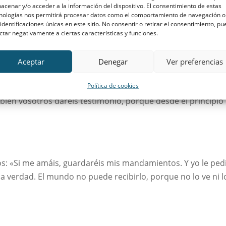
acenar y/o acceder a la información del dispositivo. El consentimiento de estas
rar en la barca e ir delante de él a la otra ribera, entre tan
nologías nos permitirá procesar datos como el comportamiento de navegación o
 identificaciones únicas en este sitio. No consentir o retirar el consentimiento, p
ar aparte; y cuando llegó la noche, estaba allí solo. Y ya la
ctar negativamente a ciertas características y funciones.
Aceptar
Denegar
Ver preferencias
Política de cookies
os: «Cuando venga el Paráclito, que os enviaré desde el Padr
mbién vosotros daréis testimonio, porque desde el principio 
los: «Si me amáis, guardaréis mis mandamientos. Y yo le pedi
la verdad. El mundo no puede recibirlo, porque no lo ve ni l