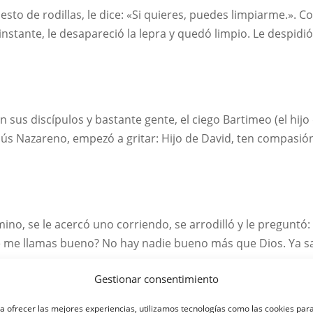
esto de rodillas, le dice: «Si quieres, puedes limpiarme.». 
 instante, le desapareció la lepra y quedó limpio. Le despidió 
con sus discípulos y bastante gente, el ciego Bartimeo (el hi
sús Nazareno, empezó a gritar: Hijo de David, ten compasión
mino, se le acercó uno corriendo, se arrodilló y le pregunt
qué me llamas bueno? No hay nadie bueno más que Dios. Ya s
Gestionar consentimiento
a ofrecer las mejores experiencias, utilizamos tecnologías como las cookies par