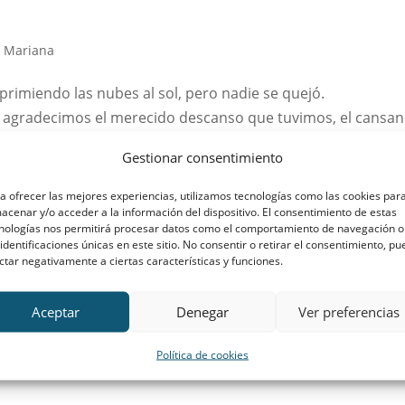
 Mariana
rimiendo las nubes al sol, pero nadie se quejó.
 agradecimos el merecido descanso que tuvimos, el cansan
n nuestros ojos aún reina la ilusión de...
Gestionar consentimiento
a ofrecer las mejores experiencias, utilizamos tecnologías como las cookies par
acenar y/o acceder a la información del dispositivo. El consentimiento de estas
y 10 – MARCHAS LARGAS
nologías nos permitirá procesar datos como el comportamiento de navegación o
 identificaciones únicas en este sitio. No consentir o retirar el consentimiento, p
 Mariana
ctar negativamente a ciertas características y funciones.
es últimos días, nos ha sido imposible escribir por estar de
Aceptar
Denegar
Ver preferencias
del campamento, tuvimos Misa y desayuno, despedimos a
 Texu) y partimos, sin más...
Política de cookies