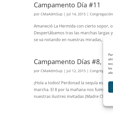
Campamento Día #11
por
CMaAdmSup
|
Jul 14, 2015
|
Congregación
Amaneció La Hermida con cierto sopor, op
Despertábamos tras las marchas largas y
se va notando en nuestras miradas, pero e
Par
alm
Campamento Días #8, 9 
tec
las
por
CMaAdmSup
|
Jul 12, 2015
|
Congregación
afe
¡Hola a todos! Perdonad la sequía estos tr
marcha. El 8 por la mañana nos fuimos 
nuestras ilustres invitadas (Madre Clara y